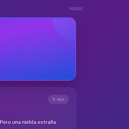
S01E01
5
min
 Pero una niebla extraña