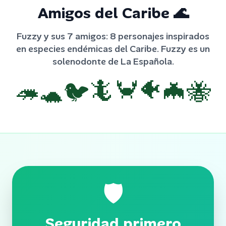
Amigos del Caribe
🌊
Fuzzy y sus 7 amigos: 8 personajes inspirados
en especies endémicas del Caribe. Fuzzy es un
solenodonte de La Española.
🦔
🐝
🦇
🐢
🐠
🐦
🦀
🦎
🛡️
Seguridad primero