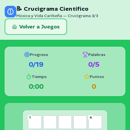
Skip to content
📝
Crucigrama Científico
Música y Vida Caribeña
— Crucigrama
3
/
3
Volver a Juegos
Progreso
Palabras
0
/
19
0
/
5
Tiempo
Puntos
0:00
0
1
4