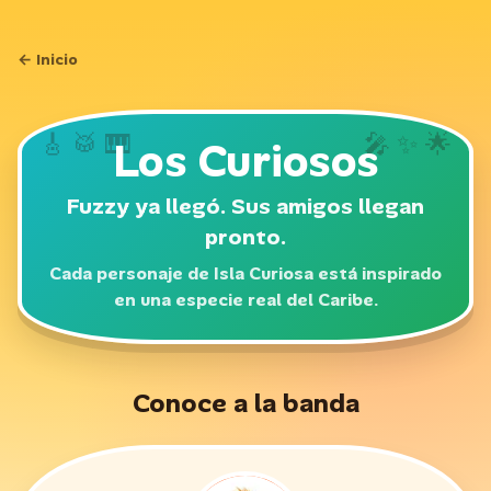
Skip to content
← Inicio
🎸 🥁 🎹
🎤 ✨ 🌟
Los Curiosos
Fuzzy ya llegó. Sus amigos llegan
pronto.
Cada personaje de Isla Curiosa está inspirado
en una especie real del Caribe.
Conoce a la banda