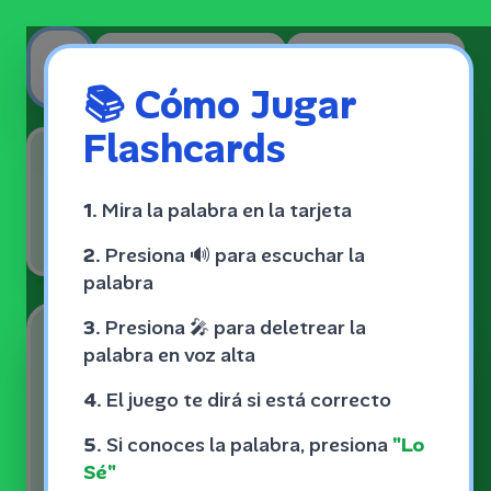
Skip to content
Volver
Nuevas
📚
Cómo Jugar
Flashcards
Palabra
1
de
0
20
conocidas
1.
Mira la palabra en la tarjeta
2.
Presiona
🔊
para escuchar la
palabra
3.
Presiona
🎤
para deletrear la
palabra en voz alta
4.
El juego te dirá si está correcto
5.
Si conoces la palabra, presiona
"Lo
Sé"
🇺🇸